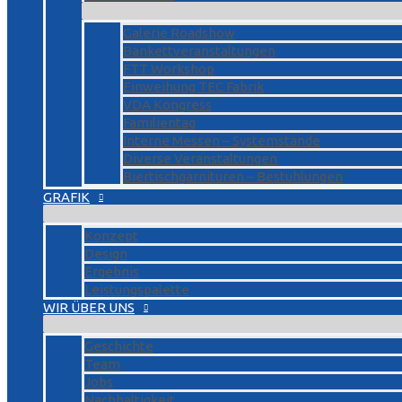
Galerie Roadshow
Bankettveranstaltungen
FTT Workshop
Einweihung TEC Fabrik
VDA Kongress
Familientag
Interne Messen – Systemstände
Diverse Veranstaltungen
Biertischgarnituren – Bestuhlungen
GRAFIK
Konzept
Design
Ergebnis
Leistungspalette
WIR ÜBER UNS
Geschichte
Team
Jobs
Nachhaltigkeit