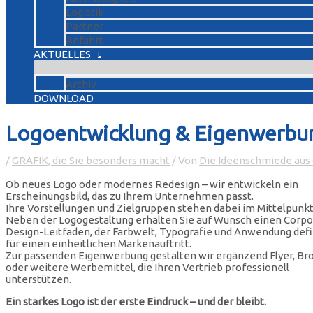
Logistik
Partner
Anfahrt
AKTUELLES
Archiv
DOWNLOAD
Logoentwicklung & Eigenwerbung
/
GRAFIK, die Sie besonders macht
/ Von
Die Ideenschmiede au
Ob neues Logo oder modernes Redesign – wir entwickeln ein
Erscheinungsbild, das zu Ihrem Unternehmen passt.
Ihre Vorstellungen und Zielgruppen stehen dabei im Mittelpunkt
Neben der Logogestaltung erhalten Sie auf Wunsch einen Corpo
Design-Leitfaden, der Farbwelt, Typografie und Anwendung defi
für einen einheitlichen Markenauftritt.
Zur passenden Eigenwerbung gestalten wir ergänzend Flyer, Br
oder weitere Werbemittel, die Ihren Vertrieb professionell
unterstützen.
Ein starkes Logo ist der erste Eindruck – und der bleibt.