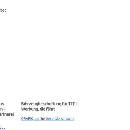
tet.
us
Fahrzeugbeschriftung für TLT –
n –
Werbung, die fährt
ärtnerei
GRAFIK, die Sie besonders macht
cht