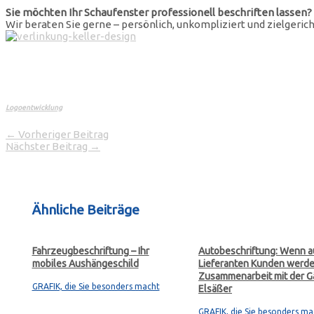
Sie möchten Ihr Schaufenster professionell beschriften lassen?
Wir beraten Sie gerne – persönlich, unkompliziert und zielgerich
Logoentwicklung
←
Vorheriger Beitrag
Nächster Beitrag
→
Ähnliche Beiträge
Fahrzeugbeschriftung – Ihr
Autobeschriftung: Wenn a
mobiles Aushängeschild
Lieferanten Kunden werde
Zusammenarbeit mit der G
GRAFIK, die Sie besonders macht
Elsäßer
GRAFIK, die Sie besonders ma