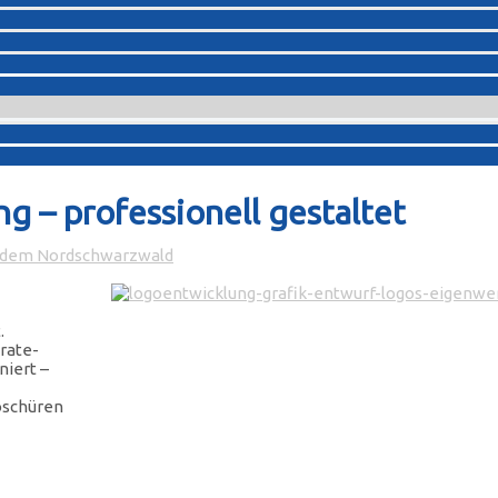
 – professionell gestaltet
s dem Nordschwarzwald
.
rate-
niert –
oschüren