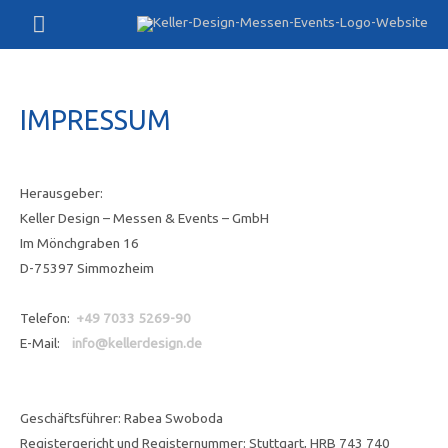
Zum
Hauptmenü
Inhalt
springen
IMPRESSUM
Herausgeber:
Keller Design – Messen & Events – GmbH
Im Mönchgraben 16
D-75397 Simmozheim
Telefon:
+49 7033 5269-90
E-Mail:
info@kellerdesign.de
Geschäftsführer: Rabea Swoboda
Registergericht und Registernummer: Stuttgart, HRB 743 740