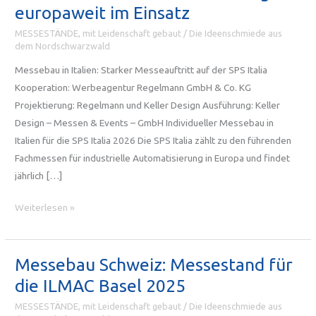
europaweit im Einsatz
MESSESTÄNDE, mit Leidenschaft gebaut
/
Die Ideenschmiede aus
dem Nordschwarzwald
Messebau in Italien: Starker Messeauftritt auf der SPS Italia
Kooperation: Werbeagentur Regelmann GmbH & Co. KG
Projektierung: Regelmann und Keller Design Ausführung: Keller
Design – Messen & Events – GmbH Individueller Messebau in
Italien für die SPS Italia 2026 Die SPS Italia zählt zu den führenden
Fachmessen für industrielle Automatisierung in Europa und findet
jährlich […]
Messebau
Weiterlesen »
in
Italien:
Keller
Messebau Schweiz: Messestand für
Design
die ILMAC Basel 2025
europaweit
MESSESTÄNDE, mit Leidenschaft gebaut
/
Die Ideenschmiede aus
im