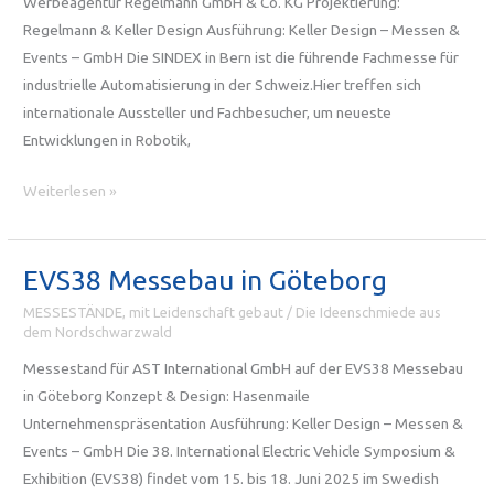
Werbeagentur Regelmann GmbH & Co. KG Projektierung:
Regelmann & Keller Design Ausführung: Keller Design – Messen &
Events – GmbH Die SINDEX in Bern ist die führende Fachmesse für
industrielle Automatisierung in der Schweiz.Hier treffen sich
internationale Aussteller und Fachbesucher, um neueste
Entwicklungen in Robotik,
Messebau
Weiterlesen »
Schweiz:
Messestand
für
EVS38 Messebau in Göteborg
die
MESSESTÄNDE, mit Leidenschaft gebaut
/
Die Ideenschmiede aus
SINDEX
dem Nordschwarzwald
Bern
Messestand für AST International GmbH auf der EVS38 Messebau
2025
in Göteborg Konzept & Design: Hasenmaile
Unternehmenspräsentation Ausführung: Keller Design – Messen &
Events – GmbH Die 38. International Electric Vehicle Symposium &
Exhibition (EVS38) findet vom 15. bis 18. Juni 2025 im Swedish