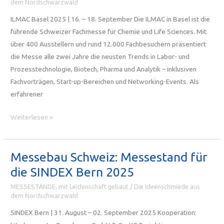
dem Nordschwarzwald
Einsatz
ILMAC Basel 2025 | 16. – 18. September Die ILMAC in Basel ist die
führende Schweizer Fachmesse für Chemie und Life Sciences. Mit
über 400 Ausstellern und rund 12.000 Fachbesuchern präsentiert
die Messe alle zwei Jahre die neusten Trends in Labor- und
Prozesstechnologie, Biotech, Pharma und Analytik – inklusiven
Fachvorträgen, Start-up-Bereichen und Networking-Events. Als
erfahrener
Messebau
Weiterlesen »
Schweiz:
Messestand
für
Messebau Schweiz: Messestand für
die
die SINDEX Bern 2025
ILMAC
MESSESTÄNDE, mit Leidenschaft gebaut
/
Die Ideenschmiede aus
Basel
dem Nordschwarzwald
2025
SINDEX Bern | 31. August – 02. September 2025 Kooperation: