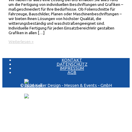
um die Fertigung von individuellen Beschriftungen und Grafiken –
maßgeschneidert für Ihre Bedürfnisse. Ob Folienschnitte für
Fahrzeuge, Bauschilder, Planen oder Maschinenbeschriftungen –
wir bieten Ihnen Lösungen von höchster Qualität, die
witterungsbeständig und waschstraßengeeignet sind.
Individuelle Fertigung für jeden EinsatzbereichWir gestalten
Grafiken in allen […]
Fertigung:
Weiterlesen »
Alles
aus
einer
KONTAKT
Hand
DATENSCHUTZ
–
IMPRESSUM
Ihre
AGB
Lösungen
für
Beschriftungen
© 2026 Keller Design - Messen & Events - GmbH
und
Grafiken