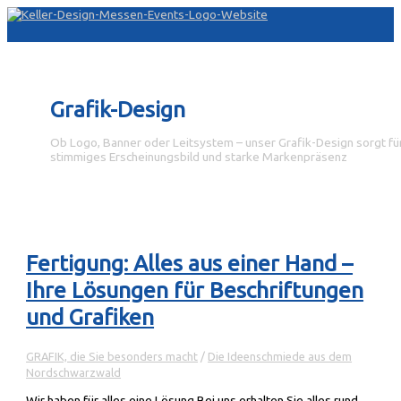
Zum
Inhalt
Hauptmenü
springen
Grafik-Design
Ob Logo, Banner oder Leitsystem – unser Grafik-Design sorgt für
stimmiges Erscheinungsbild und starke Markenpräsenz
Fertigung: Alles aus einer Hand –
Ihre Lösungen für Beschriftungen
und Grafiken
GRAFIK, die Sie besonders macht
/
Die Ideenschmiede aus dem
Nordschwarzwald
Wir haben für alles eine Lösung Bei uns erhalten Sie alles rund