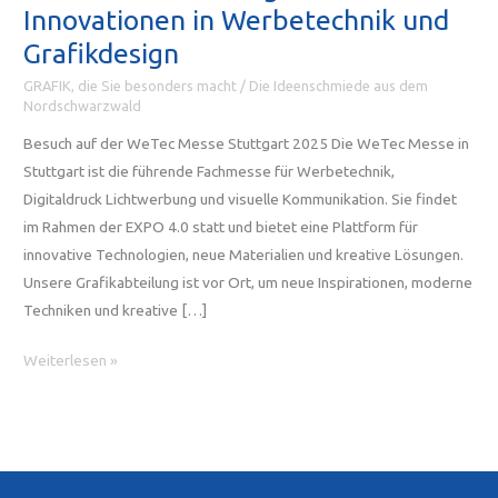
Innovationen in Werbetechnik und
Grafikdesign
GRAFIK, die Sie besonders macht
/
Die Ideenschmiede aus dem
Nordschwarzwald
Besuch auf der WeTec Messe Stuttgart 2025 Die WeTec Messe in
Stuttgart ist die führende Fachmesse für Werbetechnik,
Digitaldruck Lichtwerbung und visuelle Kommunikation. Sie findet
im Rahmen der EXPO 4.0 statt und bietet eine Plattform für
innovative Technologien, neue Materialien und kreative Lösungen.
Unsere Grafikabteilung ist vor Ort, um neue Inspirationen, moderne
Techniken und kreative […]
WeTec
Weiterlesen »
Messe
Stuttgart
2025
–