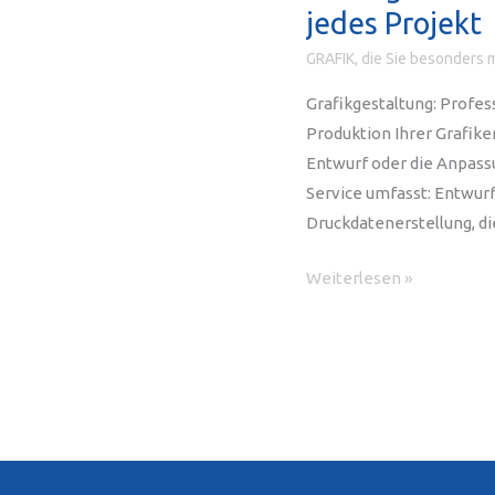
jedes Projekt
GRAFIK, die Sie besonders 
Grafikgestaltung: Profes
Produktion Ihrer Grafik
Entwurf oder die Anpass
Service umfasst: Entwurf
Druckdatenerstellung, di
Grafikgestaltung:
Weiterlesen »
Professionelle
Grafikdesign
–
Lösungen
für
jedes
Projekt