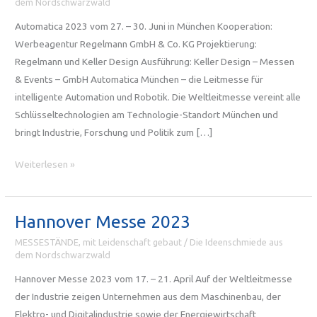
dem Nordschwarzwald
Automatica 2023 vom 27. – 30. Juni in München Kooperation:
Werbeagentur Regelmann GmbH & Co. KG Projektierung:
Regelmann und Keller Design Ausführung: Keller Design – Messen
& Events – GmbH Automatica München – die Leitmesse für
intelligente Automation und Robotik. Die Weltleitmesse vereint alle
Schlüsseltechnologien am Technologie-Standort München und
bringt Industrie, Forschung und Politik zum […]
Automatica
Weiterlesen »
2023
München
Hannover Messe 2023
MESSESTÄNDE, mit Leidenschaft gebaut
/
Die Ideenschmiede aus
dem Nordschwarzwald
Hannover Messe 2023 vom 17. – 21. April Auf der Weltleitmesse
der Industrie zeigen Unternehmen aus dem Maschinenbau, der
Elektro- und Digitalindustrie sowie der Energiewirtschaft