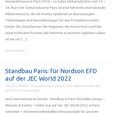
Auslandsmesse in Paris 2024 – Le Salon Global Industrie vom 25. –
28. März Die Global Industrie Paris ist eine führende internationale
Industriemesse, die ein breites Spektrum an Ausrüstungen,
Technologien und Dienstleistungen für den Produktionssektor
bietet. Als Schaufenster der Regionen, des Know-hows und der
unverzichtbaren Präsenz der Industrie in unserem täglichen Leben
ist sie vor […]
Auslandsmesse
Weiterlesen »
in
Paris
2024
Standbau Paris: für Nordson EFD
auf der JEC World 2022
MESSESTÄNDE, mit Leidenschaft gebaut
/
Die Ideenschmiede aus
dem Nordschwarzwald
Auch international im Einsatz: Standbau in Paris Die Keller Design –
Messen & Events – GmbH war auf der JEC World 2022 in Paris
vertreten – mit einem individuellen Messeprojekt für unseren