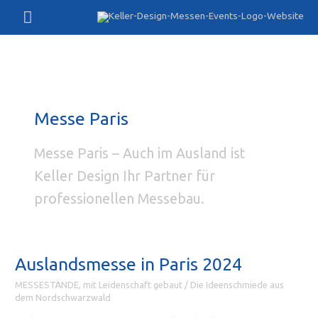
Zum
Hauptmenü
Inhalt
springen
Messe Paris
Messe Paris – Auch im Ausland ist
Keller Design Ihr Partner für
professionellen Messebau.
Auslandsmesse in Paris 2024
MESSESTÄNDE, mit Leidenschaft gebaut
/
Die Ideenschmiede aus
dem Nordschwarzwald