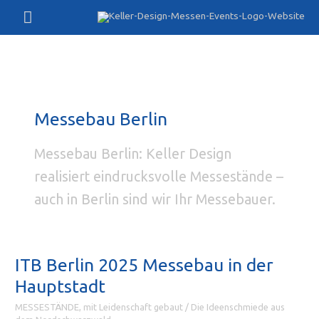
Zum
Hauptmenü
Inhalt
springen
Messebau Berlin
Messebau Berlin: Keller Design
realisiert eindrucksvolle Messestände –
auch in Berlin sind wir Ihr Messebauer.
ITB Berlin 2025 Messebau in der
Hauptstadt
MESSESTÄNDE, mit Leidenschaft gebaut
/
Die Ideenschmiede aus