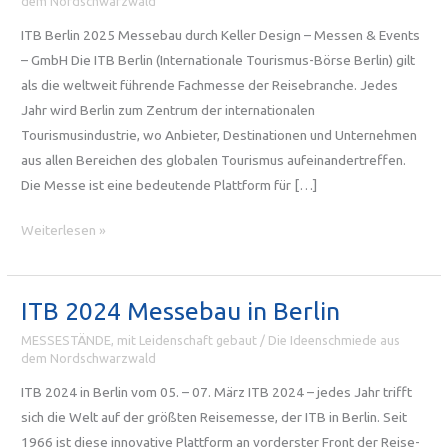
dem Nordschwarzwald
ITB Berlin 2025 Messebau durch Keller Design – Messen & Events
– GmbH Die ITB Berlin (Internationale Tourismus-Börse Berlin) gilt
als die weltweit führende Fachmesse der Reisebranche. Jedes
Jahr wird Berlin zum Zentrum der internationalen
Tourismusindustrie, wo Anbieter, Destinationen und Unternehmen
aus allen Bereichen des globalen Tourismus aufeinandertreffen.
Die Messe ist eine bedeutende Plattform für […]
ITB
Weiterlesen »
Berlin
2025
Messebau
ITB 2024 Messebau in Berlin
in
MESSESTÄNDE, mit Leidenschaft gebaut
/
Die Ideenschmiede aus
der
dem Nordschwarzwald
Hauptstadt
ITB 2024 in Berlin vom 05. – 07. März ITB 2024 – jedes Jahr trifft
sich die Welt auf der größten Reisemesse, der ITB in Berlin. Seit
1966 ist diese innovative Plattform an vorderster Front der Reise-