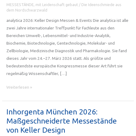
MESSESTÄNDE, mit Leidenschaft gebaut
/
Die Ideenschmiede aus
dem Nordschwarzwald
analytica 2026: Keller Design Messen & Events Die analytica ist alle
zwei Jahre internationaler Treffpunkt für Fachleute aus den
Bereichen Umwelt-, Lebensmittel- und Industrie-Analytik,
Biochemie, Biotechnologie, Gentechnologie, Molekular- und
Zellbiologie, Medizinische Diagnostik und Pharmakologie. Sie fand
dieses Jahr vom 24.–27. März 2026 statt. Als größte und
bedeutendste europäische Kongressmesse dieser Art führt sie
regelmäßig Wissenschaftler, […]
Messebau
Weiterlesen »
München:
Erfolgreicher
Messestand
Inhorgenta München 2026:
auf
Maßgeschneiderte Messestände
der
von Keller Design
analytica