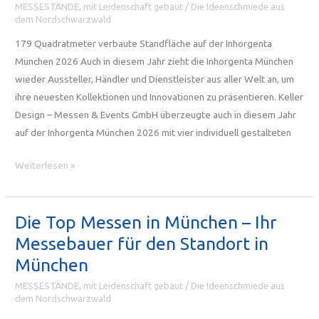
MESSESTÄNDE, mit Leidenschaft gebaut
/
Die Ideenschmiede aus
2026
dem Nordschwarzwald
179 Quadratmeter verbaute Standfläche auf der Inhorgenta
München 2026 Auch in diesem Jahr zieht die Inhorgenta München
wieder Aussteller, Händler und Dienstleister aus aller Welt an, um
ihre neuesten Kollektionen und Innovationen zu präsentieren. Keller
Design – Messen & Events GmbH überzeugte auch in diesem Jahr
auf der Inhorgenta München 2026 mit vier individuell gestalteten
Inhorgenta
Weiterlesen »
München
2026:
Maßgeschneiderte
Die Top Messen in München – Ihr
Messestände
Messebauer für den Standort in
von
München
Keller
MESSESTÄNDE, mit Leidenschaft gebaut
/
Die Ideenschmiede aus
Design
dem Nordschwarzwald