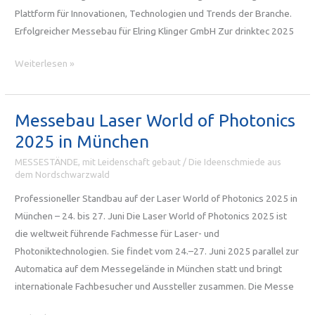
in
Plattform für Innovationen, Technologien und Trends der Branche.
München
Erfolgreicher Messebau für Elring Klinger GmbH Zur drinktec 2025
Messebau
Weiterlesen »
München:
Messestand
für
Messebau Laser World of Photonics
die
2025 in München
drinktec
MESSESTÄNDE, mit Leidenschaft gebaut
/
Die Ideenschmiede aus
2025
dem Nordschwarzwald
Professioneller Standbau auf der Laser World of Photonics 2025 in
München – 24. bis 27. Juni Die Laser World of Photonics 2025 ist
die weltweit führende Fachmesse für Laser- und
Photoniktechnologien. Sie findet vom 24.–27. Juni 2025 parallel zur
Automatica auf dem Messegelände in München statt und bringt
internationale Fachbesucher und Aussteller zusammen. Die Messe