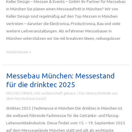
Keller Design – Messen & Events – GmbH: Ihr Partner für Messebau
in München Sie planen einen Messeauftritt in München? Wir von
Keller Design sind regelmäßig auf den Top Messen in München
vertreten – darunter die Electronica, Productronica, Bau und viele
weitere Leitveranstaltungen. Als erfahrener Messebauer in
München unterstützen wir Sie mit kreativen Ideen, reibungsloser
Die
Weiterlesen »
Top
Messen
in
Messebau München: Messestand
München
für die drinktec 2025
–
MESSESTÄNDE, mit Leidenschaft gebaut
/
Die Ideenschmiede aus
Ihr
dem Nordschwarzwald
Messebauer
drinktec 2025 | Fachmesse in München Die drinktec in München ist
für
die weltweit führende Fachmesse für die Getränke- und Flüssig-
den
Lebensmittelindustrie. Diese findet vom 15. – 19. September 2025
Standort
auf dem Messegelände München statt und gilt als wichtigste