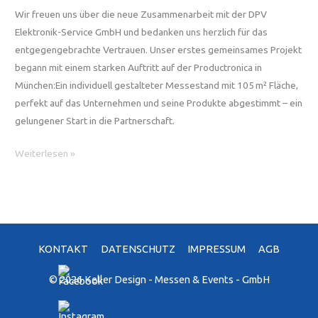
entsteht
Wir freuen uns über die neue Zusammenarbeit mit der DPV
Elektronik-Service GmbH und bedanken uns herzlich für das
entgegengebrachte Vertrauen. Unser erstes gemeinsames Projekt
begann mit einem starken Auftritt auf der Productronica in
München:Ein individuell gestalteter Messestand mit 105 m² Fläche,
perfekt auf das Unternehmen und seine Produkte abgestimmt – ein
gelungener Start in die Partnerschaft.
Neukunde
Weiterlesen »
DPV
Elektronik-
Service
GmbH
–
KONTAKT
DATENSCHUTZ
IMPRESSUM
AGB
gelungener
Messeauftakt
© 2026 Keller Design - Messen & Events - GmbH