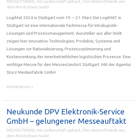
MESSESTÄNDE, mit Leidenschaft gebaut
/
Die Ideenschmiede aus
Messestände
dem Nordschwarzwald
LogiMat 2024 in Stuttgart vom 19. – 21. März Die LogiMAT in
Stuttgart ist eine internationale Fachmesse für Intralogistik-
Lösungen und Prozessmanagement. Aussteller aus aller Welt
zeigen hier innovative Technologien, Produkte, Systeme und
Lösungen zur Rationalisierung, Prozessoptimierung und
Kostensenkung der innerbetrieblichen logistischen Prozesse. Eine
wichtige Messe für den Messestandort Stuttgart. Mit der Agentur
Storz Medienfabrik GmbH
LogiMat
Weiterlesen »
2024
in
Stuttgart:
Neukunde DPV Elektronik-Service
eine
GmbH – gelungener Messeauftakt
neue
MESSESTÄNDE, mit Leidenschaft gebaut
/
Die Ideenschmiede aus
Kooperation
dem Nordschwarzwald