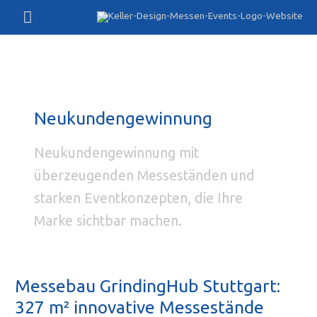
Zum
Hauptmenü
Inhalt
springen
Neukundengewinnung
Neukundengewinnung mit
überzeugenden Messeständen und
starken Eventkonzepten, die Ihre
Marke sichtbar machen.
Messebau GrindingHub Stuttgart:
327 m² innovative Messestände