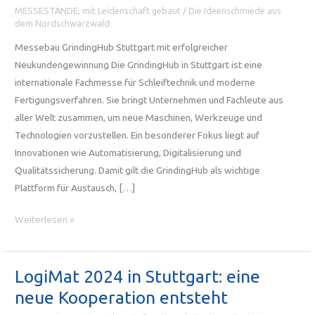
MESSESTÄNDE, mit Leidenschaft gebaut
/
Die Ideenschmiede aus
dem Nordschwarzwald
Messebau GrindingHub Stuttgart mit erfolgreicher
Neukundengewinnung Die GrindingHub in Stuttgart ist eine
internationale Fachmesse für Schleiftechnik und moderne
Fertigungsverfahren. Sie bringt Unternehmen und Fachleute aus
aller Welt zusammen, um neue Maschinen, Werkzeuge und
Technologien vorzustellen. Ein besonderer Fokus liegt auf
Innovationen wie Automatisierung, Digitalisierung und
Qualitätssicherung. Damit gilt die GrindingHub als wichtige
Plattform für Austausch, […]
Messebau
Weiterlesen »
GrindingHub
Stuttgart:
327
LogiMat 2024 in Stuttgart: eine
m²
neue Kooperation entsteht
innovative