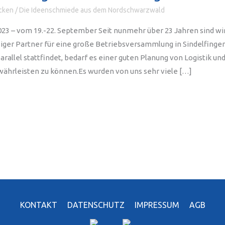
cken
/
Die Ideenschmiede aus dem Nordschwarzwald
3 – vom 19.-22. September Seit nunmehr über 23 Jahren sind wir
iger Partner für eine große Betriebsversammlung in Sindelfingen
allel stattfindet, bedarf es einer guten Planung von Logistik un
währleisten zu können.Es wurden von uns sehr viele […]
KONTAKT
DATENSCHUTZ
IMPRESSUM
AGB