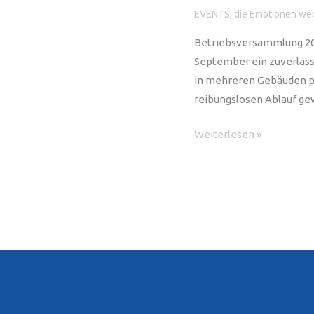
EVENTS, die Emotionen we
Betriebsversammlung 202
September ein zuverläss
in mehreren Gebäuden par
reibungslosen Ablauf ge
Betriebsversammlung
Weiterlesen »
2023
in
Sindelfingen