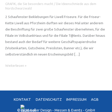
GRAFIK, die Sie besonders macht
/
Die Ideenschmiede aus dem
Nordschwarzwald
2 Schaufenster Beklebungen für Liwell Friseure. Für die Friseur-
Kette Liwell aus Pforzheim durften wir dieses Mal unter anderem
die Beschriftung für zwei große Schaufenster übernehmen, für die
Filiale im VolksbankHaus und für die Filiale T@lents. Darüber hinaus
bestand auch der Bedarf für weitere Geschäftspapierdrucke
(Visitenkarten, Gutscheine, Preislisten, Banner etc.), die wir
selbstverständlich im neuen Erscheinungsbild […]
2
Weiterlesen »
Schaufenster
Beklebungen
in
Pforzheim
KONTAKT
DATENSCHUTZ
IMPRESSUM
AGB
© 2026 Keller Design - Messen & Events - GmbH