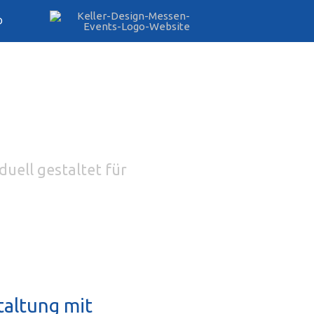
D
uell gestaltet für
taltung mit