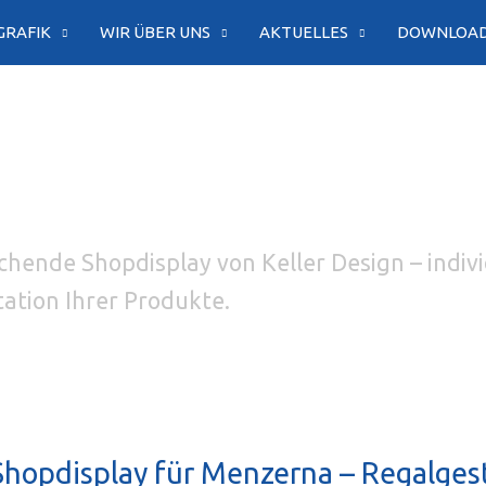
GRAFIK
WIR ÜBER UNS
AKTUELLES
DOWNLOA
hende Shopdisplay von Keller Design – individ
tation Ihrer Produkte.
 Shopdisplay für Menzerna – Regalges