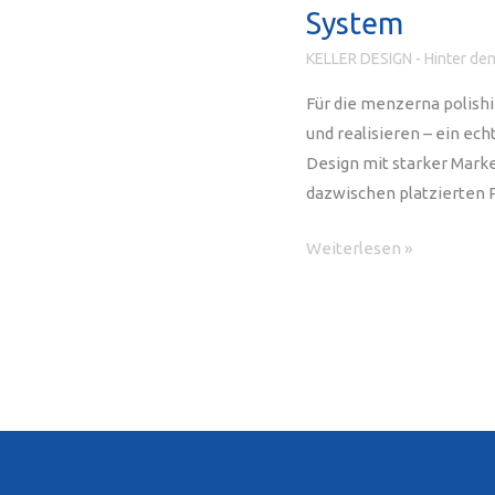
System
KELLER DESIGN - Hinter den
Für die menzerna polish
und realisieren – ein ech
Design mit starker Marke
dazwischen platzierten 
Individuelles
Weiterlesen »
Shopdisplay
für
Menzerna
–
Regalgestaltung
mit
System