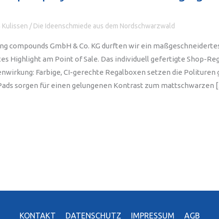
 Kulissen
/
Die Ideenschmiede aus dem Nordschwarzwald
ing compounds GmbH & Co. KG durften wir ein maßgeschneiderte
tes Highlight am Point of Sale. Das individuell gefertigte Shop-Re
nwirkung: Farbige, CI-gerechte Regalboxen setzen die Polituren g
Pads sorgen für einen gelungenen Kontrast zum mattschwarzen 
KONTAKT
DATENSCHUTZ
IMPRESSUM
AGB