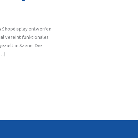
s Shopdisplay entwerfen
gal vereint funktionales
ezielt in Szene. Die
[…]