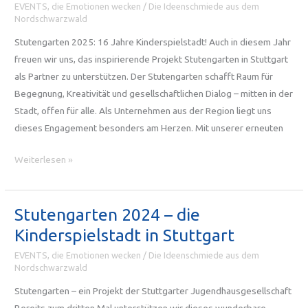
EVENTS, die Emotionen wecken
/
Die Ideenschmiede aus dem
Nordschwarzwald
Stutengarten 2025: 16 Jahre Kinderspielstadt! Auch in diesem Jahr
freuen wir uns, das inspirierende Projekt Stutengarten in Stuttgart
als Partner zu unterstützen. Der Stutengarten schafft Raum für
Begegnung, Kreativität und gesellschaftlichen Dialog – mitten in der
Stadt, offen für alle. Als Unternehmen aus der Region liegt uns
dieses Engagement besonders am Herzen. Mit unserer erneuten
Stutengarten
Weiterlesen »
2025:
Keller
Design
Stutengarten 2024 – die
unterstützt
Kinderspielstadt in Stuttgart
erneut
EVENTS, die Emotionen wecken
/
Die Ideenschmiede aus dem
das
Nordschwarzwald
Projekt
Stutengarten – ein Projekt der Stuttgarter Jugendhausgesellschaft
in