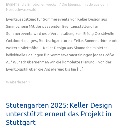
EVENTS, die Emotionen wecken
/
Die Ideenschmiede aus dem
Nordschwarzwald
Eventausstattung für Sommerevents von Keller Design aus
Simmozheim Mit der passenden Eventausstattung für
Sommerevents wird jede Veranstaltung zum Erfolg.Ob stilvolle
Outdoor-Lounges, Biertischgarnituren, Zelte, Sonnenschirme oder
weitere Mietmöbel – Keller Design aus Simmozheim bietet
individuelle Lösungen für Sommerveranstaltungen jeder Größe.
Auf Wunsch übernehmen wir die komplette Planung – von der
Eventlogistik über die Anlieferung bis hin […]
Eventausstattung
Weiterlesen »
für
Sommerevents
Stutengarten 2025: Keller Design
unterstützt erneut das Projekt in
Stuttgart