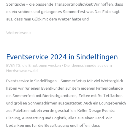
Stehtische – die passende Transportmöglichkeit Wir hoffen, dass
es ein schönes und gelungenes Sommerfest war. Das Foto sagt
aus, dass man Glück mit dem Wetter hatte und
Gartenparty
Weiterlesen »
mit
Mietmobiliar
von
Eventservice 2024 in Sindelfingen
Keller
EVENTS, die Emotionen wecken
/
Die Ideenschmiede aus dem
Design
Nordschwarzwald
Eventservice in Sindelfingen – SummerSetup Mit viel Wetterglück
haben wir für einen Eventkunden auf dem eigenen Firmengelände
ein Sommerfest mit Biertischgarnituren, Zelten mit Buffetflächen
und großen Sonnenschirmen ausgestattet. Auch ein Loungebereich
aus Palettenmöbeln wurde geschaffen. Keller Design Events:
Planung, Ausstattung und Logistik, alles aus einer Hand. Wir
bedanken uns für die Beauftragung und hoffen, dass