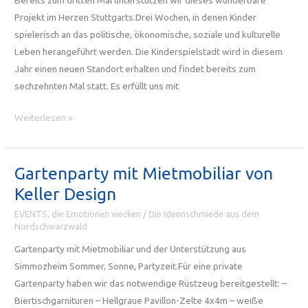
Bereits zum dritten Mal unterstützen wir dieses wunderbare
Stuttgart
Projekt im Herzen Stuttgarts.Drei Wochen, in denen Kinder
spielerisch an das politische, ökonomische, soziale und kulturelle
Leben herangeführt werden. Die Kinderspielstadt wird in diesem
Jahr einen neuen Standort erhalten und findet bereits zum
sechzehnten Mal statt. Es erfüllt uns mit
Stutengarten
Weiterlesen »
2024
–
die
Gartenparty mit Mietmobiliar von
Kinderspielstadt
Keller Design
in
EVENTS, die Emotionen wecken
/
Die Ideenschmiede aus dem
Stuttgart
Nordschwarzwald
Gartenparty mit Mietmobiliar und der Unterstützung aus
Simmozheim Sommer, Sonne, Partyzeit.Für eine private
Gartenparty haben wir das notwendige Rüstzeug bereitgestellt: –
Biertischgarnituren – Hellgraue Pavillon-Zelte 4x4m – weiße