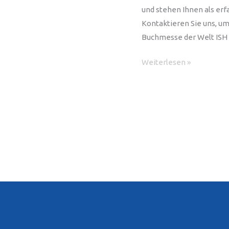
und stehen Ihnen als erf
Kontaktieren Sie uns, u
Buchmesse der Welt ISH 
Die
Weiterlesen »
Top
Messen
in
Frankfurt:
Wir
sind
Ihr
Messebauer