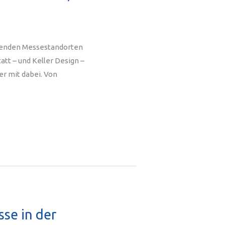
hrenden Messestandorten
tt – und Keller Design –
r mit dabei. Von
se in der