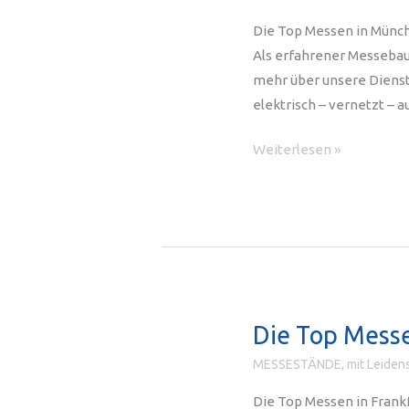
Die Top Messen in Münch
Als erfahrener Messebaue
mehr über unsere Dienst
elektrisch – vernetzt –
Die
Weiterlesen »
Top
Messen
in
München:
Wir
sind
Ihr
Die Top Messe
Messebauer
MESSESTÄNDE, mit Leidens
in
München
Die Top Messen in Frankf