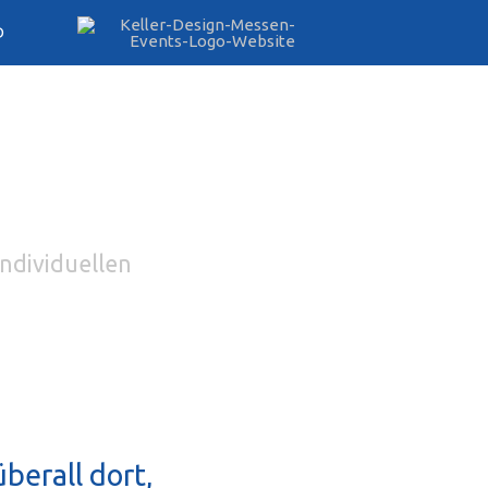
D
individuellen
berall dort,