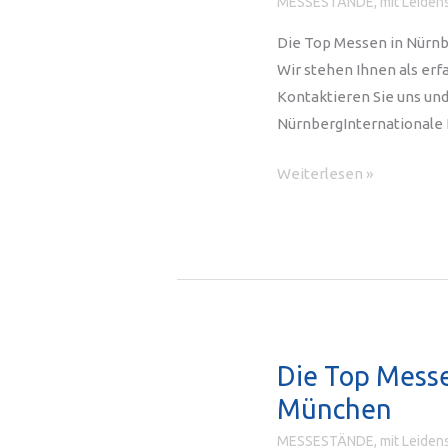
MESSESTÄNDE, mit Leidens
Hansestadt
Die Top Messen in Nürnb
Wir stehen Ihnen als erf
Kontaktieren Sie uns und
NürnbergInternationale
Die
Weiterlesen »
Top
Messen
in
Nürnberg:
Wir
sind
Ihr
Die Top Messe
Messebauer
München
MESSESTÄNDE, mit Leidens