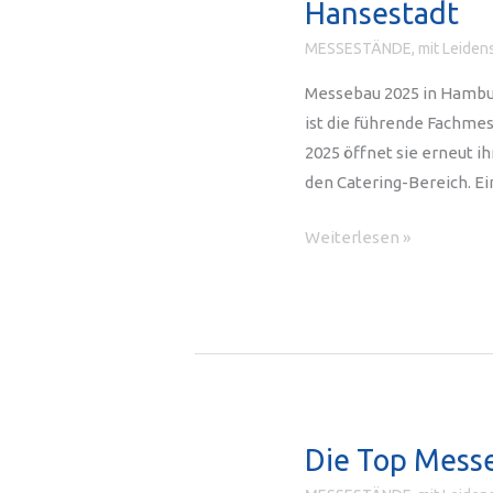
Hansestadt
überall
MESSESTÄNDE, mit Leidens
dort,
wo
Messebau 2025 in Hambur
es
ist die führende Fachmes
zählt
2025 öffnet sie erneut i
den Catering-Bereich. 
Messebau
Weiterlesen »
2025
in
Hamburg:
Internorga
die
Leitmesse
in
Die Top Messe
der