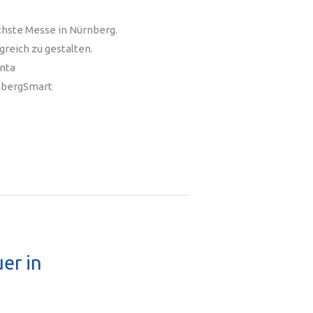
chste Messe in Nürnberg.
greich zu gestalten.
enta
nbergSmart
er in