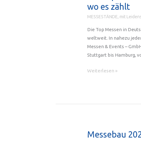
wo es zählt
MESSESTÄNDE, mit Leidens
Die Top Messen in Deuts
weltweit. In nahezu jede
Messen & Events – GmbH 
Stuttgart bis Hamburg, 
Die
Weiterlesen »
Top
Messen
in
Deutschland
–
Keller
Design
Messebau 2025
ist