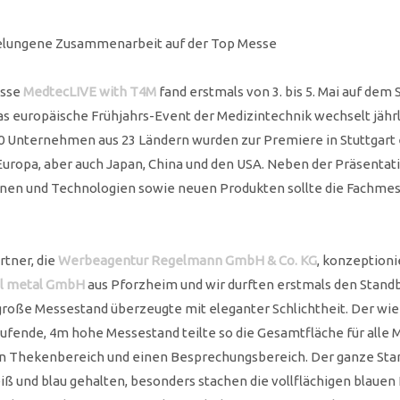
Gelungene Zusammenarbeit auf der Top Messe
esse
MedtecLIVE with T4M
fand erstmals von 3. bis 5. Mai auf dem 
s europäische Frühjahrs-Event der Medizintechnik wechselt jährl
0 Unternehmen aus 23 Ländern wurden zur Premiere in Stuttgart 
uropa, aber auch Japan, China und den USA. Neben der Präsentati
en und Technologien sowie neuen Produkten sollte die Fachmes
tner, die
Werbeagentur Regelmann GmbH & Co. KG
, konzeptioni
l metal GmbH
aus Pforzheim und wir durften erstmals den Stand
 große Messestand überzeugte mit eleganter Schlichtheit. Der wi
aufende, 4m hohe Messestand teilte so die Gesamtfläche für alle M
nen Thekenbereich und einen Besprechungsbereich. Der ganze Sta
 und blau gehalten, besonders stachen die vollflächigen blauen