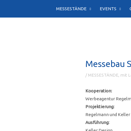
Zum
MESSESTÄNDE
EVENTS
Inhalt
springen
Messebau St
/
MESSESTÄNDE, mit Le
Kooperation:
Werbeagentur Regelm
Projektierung:
Regelmann und Keller
Ausführung:
Keller Design