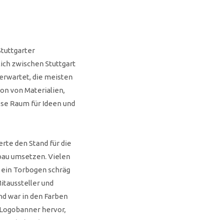
Stuttgarter
ich zwischen Stuttgart
erwartet, die meisten
on von Materialien,
se Raum für Ideen und
erte den Stand für die
bau umsetzen. Vielen
e ein Torbogen schräg
itaussteller und
nd war in den Farben
 Logobanner hervor,