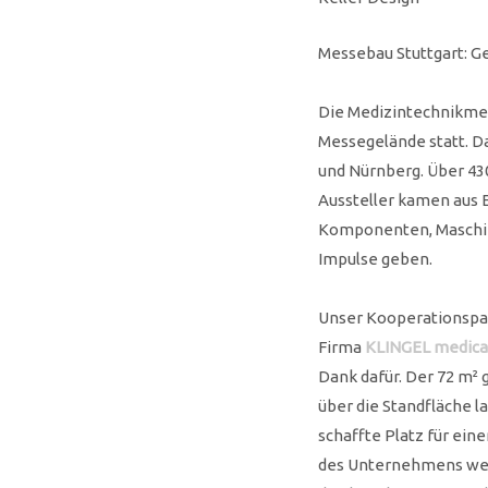
Messebau Stuttgart: 
Die Medizintechnikm
Messegelände statt. Da
und Nürnberg. Über 43
Aussteller kamen aus E
Komponenten, Maschin
Impulse geben.
Unser Kooperationspar
Firma
KLINGEL medica
Dank dafür. Der 72 m²
über die Standfläche l
schaffte Platz für ei
des Unternehmens weiß