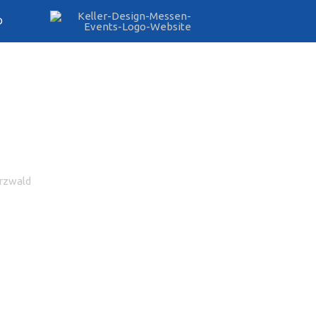
D
rzwald