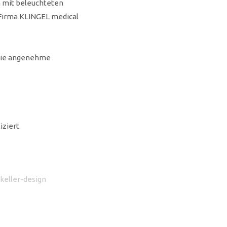
 mit beleuchteten
 Firma KLINGEL medical
 die angenehme
ziert.