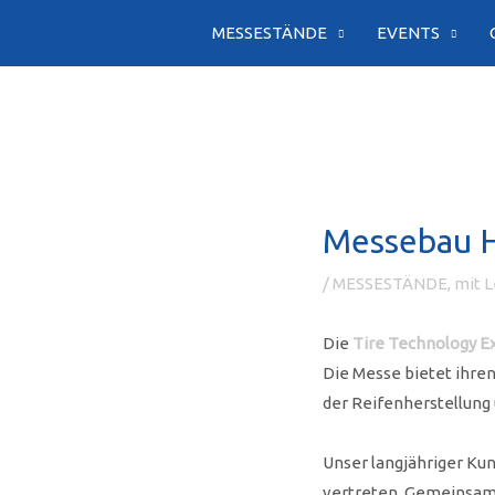
Zum
MESSESTÄNDE
EVENTS
Inhalt
springen
Messebau H
/
MESSESTÄNDE, mit Le
Die
Tire Technology E
Die Messe bietet ihre
der Reifenherstellung
Unser langjähriger Ku
vertreten. Gemeinsam