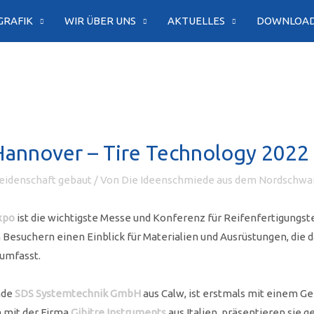
GRAFIK
WIR ÜBER UNS
AKTUELLES
DOWNLOA
annover – Tire Technology 2022
idenschaft gebaut
/ Von
Die Ideenschmiede aus dem Nordschwa
xpo
ist die wichtigste Messe und Konferenz für Reifenfertigungst
n Besuchern einen Einblick für Materialien und Ausrüstungen, die
 umfasst.
nde
SDS Systemtechnik GmbH
aus Calw, ist erstmals mit einem G
 mit der Firma
Gibitre Instruments
aus Italien, präsentieren sie g