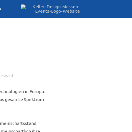
D
rzwald
echnologien in Europa.
 das gesamte Spektrum
emeinschaftsstand
emeinschaftlich ihre