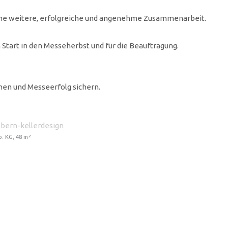
ine weitere, erfolgreiche und angenehme Zusammenarbeit.
Start in den Messeherbst und für die Beauftragung.
en und Messeerfolg sichern.
o. KG, 48 m
²