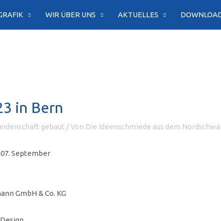
GRAFIK
WIR ÜBER UNS
AKTUELLES
DOWNLOA
3 in Bern
idenschaft gebaut
/ Von
Die Ideenschmiede aus dem Nordschwa
 07. September
ann GmbH & Co. KG
 Design