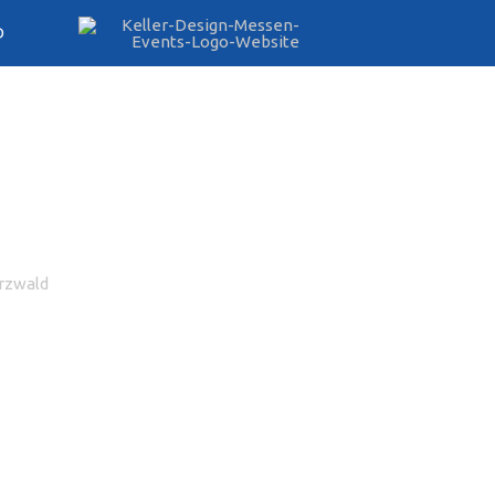
D
rzwald