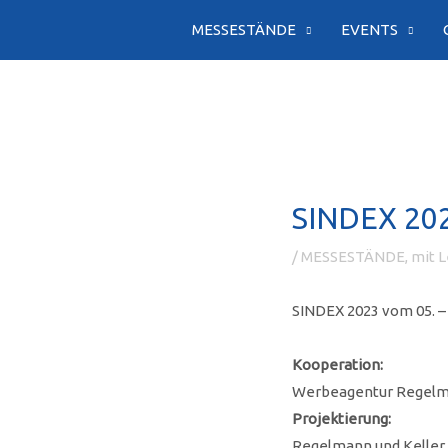
Zum
MESSESTÄNDE
EVENTS
Inhalt
springen
SINDEX 202
/
MESSESTÄNDE, mit Le
SINDEX 2023 vom 05. –
Kooperation:
Werbeagentur Regelm
Projektierung:
Regelmann und Keller