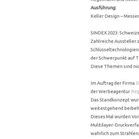
Ausführung:
Keller Design – Messe
SINDEX 2023: Schweizer
Zahlreiche Aussteller 
Schlüsseltechnologien
der Schwerpunkt auf T
Diese Themen sind nic
Im Auftrag der Firma
D
der Werbeagentur
Reg
Das Standkonzept wurd
weitestgehend beibeha
Dieses Mal wurden Vors
Mulitilayer-Druckverf
wahrlich zum Strahlen