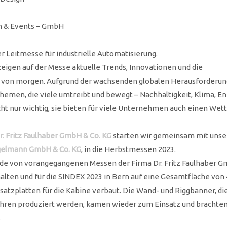
n & Events – GmbH
 Leitmesse für industrielle Automatisierung.
zeigen auf der Messe aktuelle Trends, Innovationen und die
 von morgen. Aufgrund der wachsenden globalen Herausforderung
hemen, die viele umtreibt und bewegt – Nachhaltigkeit, Klima, E
ht nur wichtig, sie bieten für viele Unternehmen auch einen Wet
r. Fritz Faulhaber GmbH & Co. KG
starten wir gemeinsam mit unse
elmann GmbH & Co. KG
, in die Herbstmessen 2023.
e von vorangegangenen Messen der Firma Dr. Fritz Faulhaber G
lten und für die SINDEX 2023 in Bern auf eine Gesamtfläche von 
atzplatten für die Kabine verbaut. Die Wand- und Riggbanner, di
ahren produziert werden, kamen wieder zum Einsatz und brachte
.