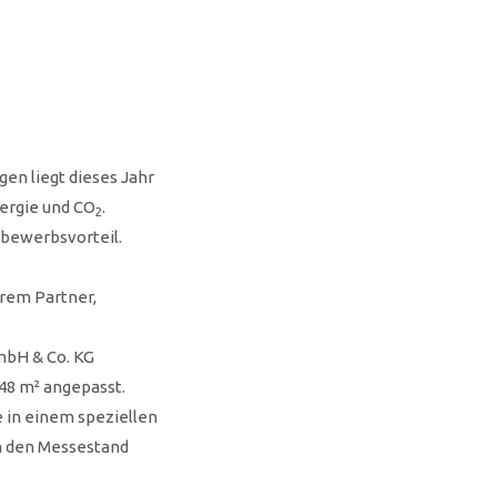
en liegt dieses Jahr
nergie und CO
.
2
tbewerbsvorteil.
rem Partner,
mbH & Co. KG
48 m² angepasst.
e in einem speziellen
n den Messestand